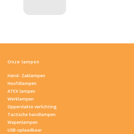
1.114
76
130
232
385
Max. brandtijd (uur)
0.15
84
0.15
4.3
10
17.45
43
Gewicht (g)
Onze lampen
1.389
4 581
Hand- Zaklampen
1.389
77.96
124
190
352
Hoofdlampen
ATEX lampen
Materiaal
Werklampen
Oppervlakte verlichting
Materiaal
Tactische handlampen
Wapenlampen
Product IP-X waarden
USB-oplaadbaar