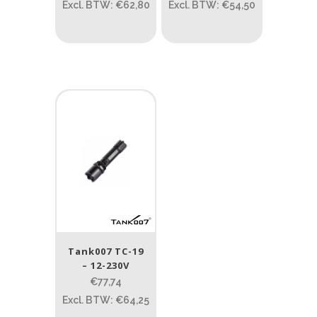
Prijs (incl. BTW)
Excl. BTW: €62,80
Excl. BTW: €54,50
PRIJS:
€65
—
€79
Lumen
1
10 000
1
80
200
400
890
Type lichtbeeld
Spot
(3)
Tank007 TC-19
Beam afstand (m)
– 12-230V
€77,74
1.114
1 265
Excl. BTW: €64,25