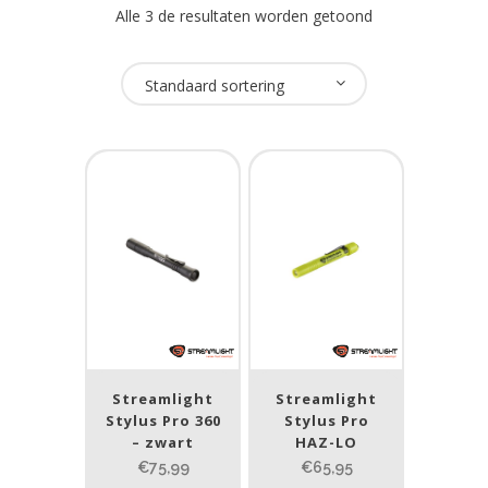
Alle 3 de resultaten worden getoond
Oplaadbaar
Standaard sortering
Ja
(1)
Nee
(2)
USB Oplaadbaar
Nee
(3)
Merk
Streamlight
(2)
Streamlight
Streamlight
Stylus Pro 360
Stylus Pro
Tank007
(1)
– zwart
HAZ-LO
€75,99
€65,95