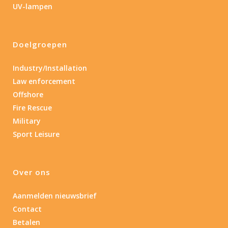
Product IP-X waarden
UV-lampen
Laser
Doelgroepen
Nee
(3)
Industry/Installation
Law enforcement
Type batterij
Offshore
Fire Rescue
Type batterij
Military
Sport Leisure
Over ons
Aanmelden nieuwsbrief
Contact
Betalen