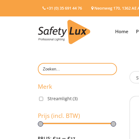
+31 (0) 35 691 44 76
Neonweg 170, 1362 AE 
Home
P
S
Merk
Streamlight
(3)
M
Prijs (incl. BTW)
Pr
PRIJS:
€15
—
€17