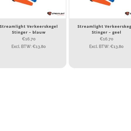
IJS:
€15
—
€17
Streamlight Verkeerskegel
Streamlight Verkeerskeg
Stinger – blauw
Stinger – geel
umen
€16,70
€16,70
Excl. BTW: €13,80
Excl. BTW: €13,80
80
200
eam afstand (m)
14
14
76
130
ax. brandtijd (uur)
15