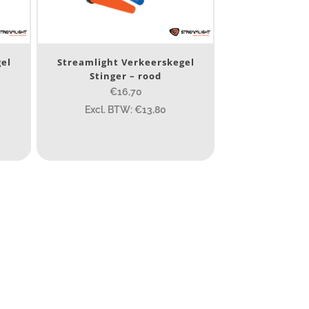
el
Streamlight Verkeerskegel
Stinger – rood
€16,70
10 000
Excl. BTW: €13,80
400
890
1 265
232
385
84
295