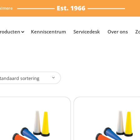
Almere
roducten
Kenniscentrum
Servicedesk
Over ons
Z
tandaard sortering
erk
Streamlight
(3)
ijs (incl. BTW)