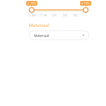
0.
1.389
4 581
G
1.389
77.96
124
190
352
1.3
Materiaal
1.3
Materiaal
M
Onze lampen
Doe
Hand- Zaklampen
Indu