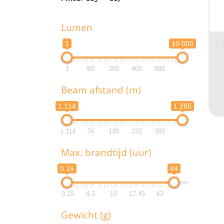
Lumen
PR
1
10 000
L
1
80
200
400
890
1
Beam afstand (m)
1
1.114
1 265
B
1.114
76
130
232
385
1.1
Max. brandtijd (uur)
1.1
0.15
84
M
0.15
4.3
10
17.45
43
0.
Gewicht (g)