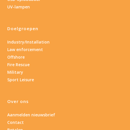
0.15
84
UV-lampen
0.15
4.3
10
17.45
43
Doelgroepen
Gewicht (g)
1.389
4 581
Industry/Installation
Law enforcement
1.389
77.96
124
190
352
Offshore
Fire Rescue
Materiaal
Military
Sport Leisure
Materiaal
Product IP-X waarden
Over ons
Product IP-X waarden
Aanmelden nieuwsbrief
Contact
Laser
Betalen