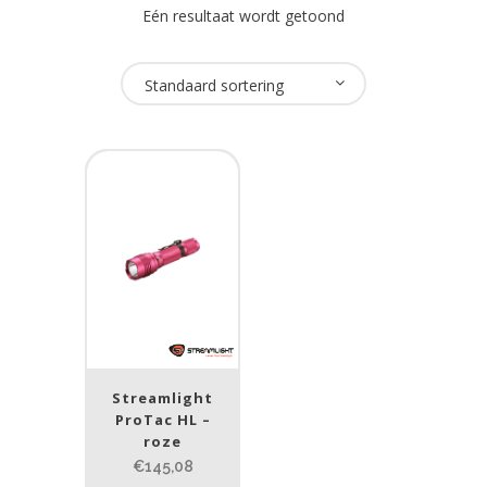
Eén resultaat wordt getoond
Oplaadbaar
Standaard sortering
Nee
(2)
USB Oplaadbaar
Nee
(2)
Merk
Streamlight
(2)
Streamlight
Prijs (incl. BTW)
ProTac HL –
roze
€145,08