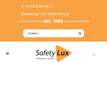
+31 (0) 35 691 44 76
Neonweg 170, 1362 AE Almere
0