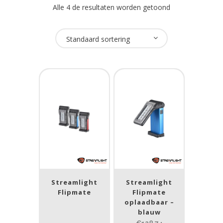
Alle 4 de resultaten worden getoond
Oplaadbaar
Standaard sortering
Ja
(4)
USB Oplaadbaar
Ja
(4)
Merk
Streamlight
(4)
Streamlight
Streamlight
Prijs (incl. BTW)
Flipmate
Flipmate
oplaadbaar –
blauw