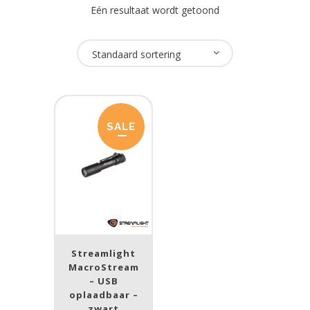
Eén resultaat wordt getoond
Oplaadbaar
Standaard sortering
Ja
(1)
USB Oplaadbaar
SALE
Ja
(1)
Merk
Streamlight
(1)
Streamlight
Prijs (incl. BTW)
MacroStream
– USB
oplaadbaar –
zwart