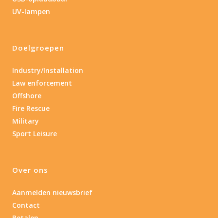
0.15
84
UV-lampen
0.15
4.3
10
17.45
43
Doelgroepen
Gewicht (g)
1.389
4 581
Industry/Installation
Law enforcement
1.389
77.96
124
190
352
Offshore
Fire Rescue
Materiaal
Military
Sport Leisure
Materiaal
Product IP-X waarden
Over ons
Product IP-X waarden
Aanmelden nieuwsbrief
Contact
Laser
Betalen