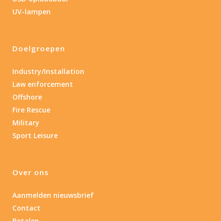
0.15
84
UV-lampen
0.15
4.3
10
17.45
43
Doelgroepen
Lengte (cm)
Lengte: 15 cm
85
155
Industry/Installation
Law enforcement
Lengte: 15 cm
7.54
13.1
16.1
8
Offshore
Fire Rescue
Materiaal
Military
Sport Leisure
Materiaal
Product IP-X waarden
Over ons
Product IP-X waarden
Aanmelden nieuwsbrief
Contact
Laser
Betalen