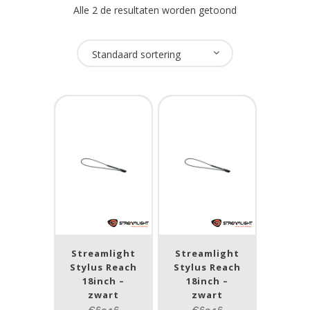
Alle 2 de resultaten worden getoond
Oplaadbaar
Standaard sortering
Nee
(1)
USB Oplaadbaar
Nee
(1)
Merk
Streamlight
(1)
Streamlight
Streamlight
Prijs (incl. BTW)
Stylus Reach
Stylus Reach
18inch –
18inch –
zwart
zwart