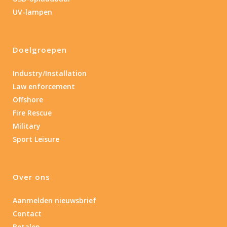
0.15
84
UV-lampen
0.15
4.3
10
17.45
43
Doelgroepen
Lengte (cm)
Lengte: 15 cm
85
155
Industry/Installation
Law enforcement
Lengte: 15 cm
7.54
13.1
16.1
5
Offshore
Fire Rescue
Materiaal
Military
Sport Leisure
Materiaal
Product IP-X waarden
Over ons
Product IP-X waarden
Aanmelden nieuwsbrief
Contact
Laser
Betalen