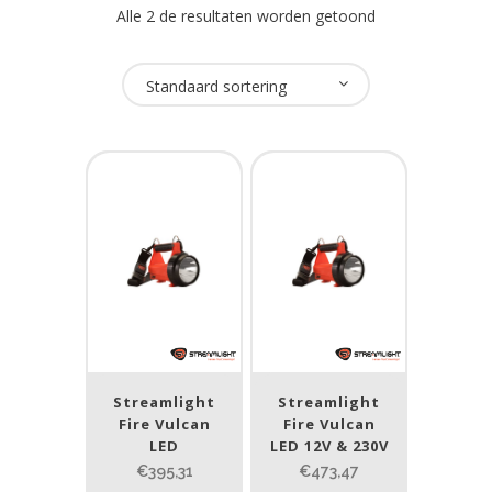
Alle 2 de resultaten worden getoond
Oplaadbaar
Standaard sortering
Ja
(2)
USB Oplaadbaar
Nee
(2)
Merk
Streamlight
(2)
Streamlight
Streamlight
Prijs (incl. BTW)
Fire Vulcan
Fire Vulcan
LED
LED 12V & 230V
€395,31
€473,47