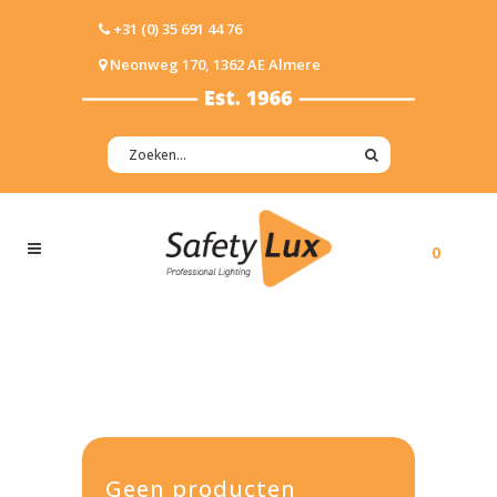
+31 (0) 35 691 44 76
Neonweg 170, 1362 AE Almere
0
Geen producten