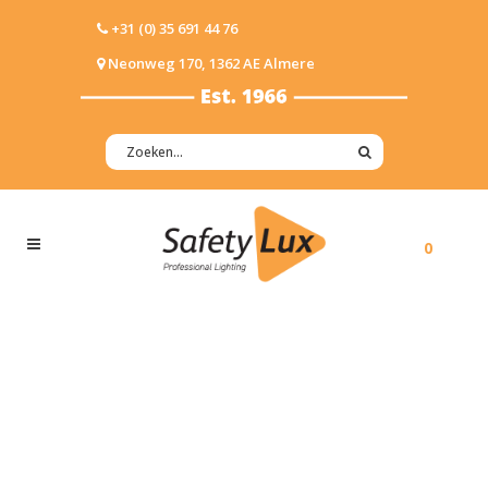
+31 (0) 35 691 44 76
Neonweg 170, 1362 AE Almere
0