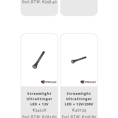
PRIJS:
€309
—
€1.997
Excl. BTW: €256,40
Lumen
1
10 000
1
80
200
400
890
Type lichtbeeld
Spot
(6)
Beam afstand (m)
1.114
1 265
Streamlight
Streamlight
UltraStinger
UltraStinger
1.114
76
130
232
385
LED + 12V
LED + 12V/230V
€343,16
€407,53
Max. brandtijd (uur)
Excl. BTW: €283,60
Excl. BTW: €336,80