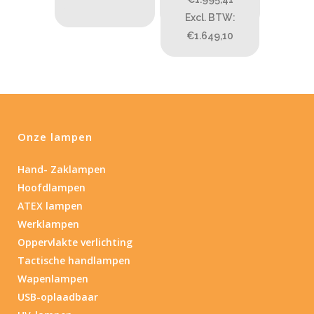
Excl. BTW:
Nee
(6)
€1.649,10
Type batterij
Type batterij
Onze lampen
Hand- Zaklampen
Hoofdlampen
ATEX lampen
Werklampen
Oppervlakte verlichting
Tactische handlampen
Wapenlampen
USB-oplaadbaar