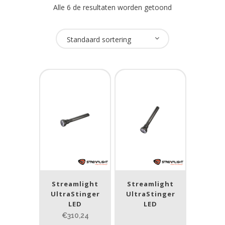
Alle 6 de resultaten worden getoond
Oplaadbaar
Standaard sortering
Ja
(6)
USB Oplaadbaar
Nee
(6)
Merk
Streamlight
(6)
Streamlight
Streamlight
Prijs (incl. BTW)
UltraStinger
UltraStinger
LED
LED
€310,24