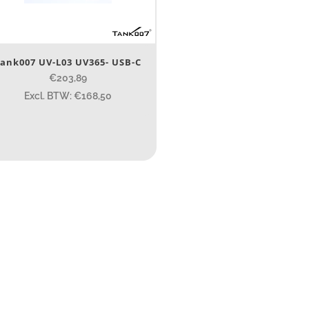
Nee
(1)
erk
ank007 UV-L03 UV365- USB-C
€203,89
Tank007
(1)
Excl. BTW: €168,50
ijs (incl. BTW)
IJS:
€203
—
€205
umen
80
200