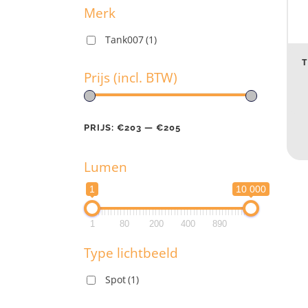
Merk
Tank007
(1)
M
T
Prijs (incl. BTW)
Pr
PRIJS:
€203
—
€205
Lumen
PR
1
10 000
L
1
80
200
400
890
1
Type lichtbeeld
1
Spot
(1)