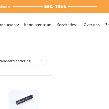
Almere
roducten
Kenniscentrum
Servicedesk
Over ons
Z
tandaard sortering
plaadbaar
Ja
(1)
SB Oplaadbaar