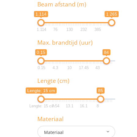
T
Beam afstand (m)
1.114
1 265
1.114
76
130
232
385
B
Max. brandtijd (uur)
1.1
0.15
84
1.1
0.15
4.3
10
17.45
43
M
Lengte (cm)
0.
Lengte: 15 cm
85
0.
Lengte: 15 cm
7.54
13.1
16.1
8
L
Materiaal
Lengte:
Materiaal