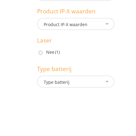
Lengte:
Product IP-X waarden
M
Product IP-X waarden
Laser
P
Nee
(1)
Type batterij
L
Type batterij
T