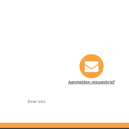
Contact informatie
Safety Lux Nederland B.V.
Neonweg 170, 1362 AE Almere
+31 (0)35 6914476
info@safety-lux.nl
KvK nummer: 32045855
BTW nummer: NL009430696B01
Aanmelden nieuwsbrief
Over ons