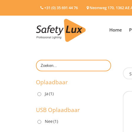
+31 (0) 35 691 44 76
Neonweg 170, 1362 AE 
Home
P
S
Oplaadbaar
Ja
(1)
O
USB Oplaadbaar
Nee
(1)
U