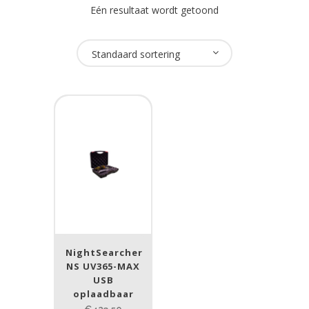
Eén resultaat wordt getoond
Oplaadbaar
Standaard sortering
Ja
(1)
USB Oplaadbaar
Nee
(1)
Merk
NightSearcher
(1)
NightSearcher
Lumen
NS UV365-MAX
USB
1
10 000
oplaadbaar