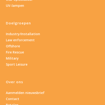
Lengte: 14.5 cm
85
155
UV-lampen
Lengte: 14.5 cm
7.54
13.1
16.1
8
Doelgroepen
Materiaal
Industry/Installation
Materiaal
Law enforcement
Offshore
Product IP-X waarden
Fire Rescue
Product IP-X waarden
Military
Sport Leisure
Laser
Nee
(1)
Over ons
Aanmelden nieuwsbrief
Type batterij
Contact
Betalen