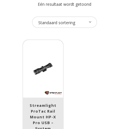
Eén resultaat wordt getoond
Oplaadbaar
Standaard sortering
Ja
(1)
USB Oplaadbaar
Nee
(1)
Merk
Streamlight
(1)
Streamlight
Prijs (incl. BTW)
ProTac Rail
Mount HP-X
Pro USB –
System