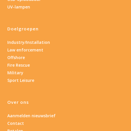
0.15
84
UV-lampen
0.15
4.3
10
17.45
43
Doelgroepen
Lengte (cm)
Lengte: 15 cm
85
155
Industry/Installation
Law enforcement
Lengte: 15 cm
7.54
13.1
16.1
8
Offshore
Fire Rescue
Materiaal
Military
Sport Leisure
Materiaal
Product IP-X waarden
Over ons
Product IP-X waarden
Aanmelden nieuwsbrief
Contact
Laser
Betalen