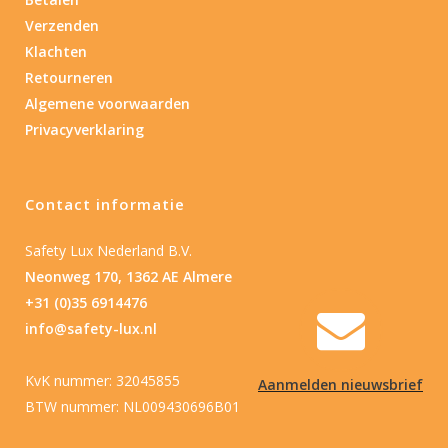
Verzenden
Product IP-X waarden
Klachten
Product IP-X waarden
Retourneren
Algemene voorwaarden
Laser
Privacyverklaring
Nee
(2)
Contact informatie
Type batterij
Safety Lux Nederland B.V.
Neonweg 170, 1362 AE Almere
Type batterij
+31 (0)35 6914476
info@safety-lux.nl
KvK nummer: 32045855
Aanmelden nieuwsbrief
BTW nummer: NL009430696B01