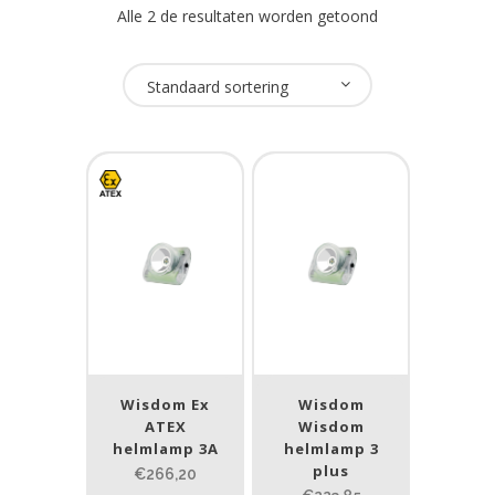
Alle 2 de resultaten worden getoond
Oplaadbaar
Standaard sortering
Ja
(2)
USB Oplaadbaar
Ja
(1)
Nee
(1)
Merk
Wisdom
(2)
Wisdom Ex
Wisdom
ATEX
Wisdom
helmlamp 3A
helmlamp 3
ATEX zone
plus
€266,20