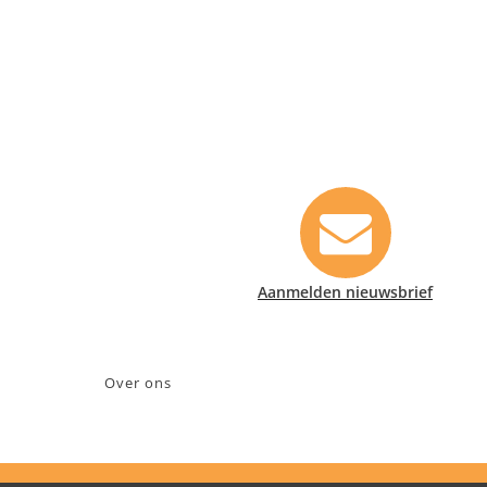
Contact informatie
Safety Lux Nederland B.V.
Neonweg 170, 1362 AE Almere
+31 (0)35 6914476
info@safety-lux.nl
KvK nummer: 32045855
Aanmelden nieuwsbrief
BTW nummer: NL009430696B01
Over ons