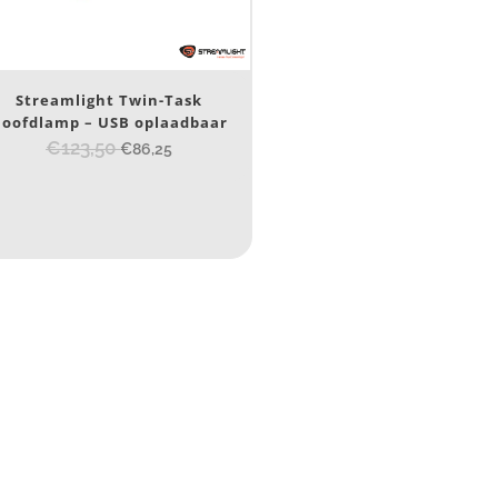
Nee
(1)
erk
Streamlight Twin-Task
oofdlamp – USB oplaadbaar
Streamlight
(1)
€123,50
€86,25
ijs (incl. BTW)
IJS:
€104
—
€106
umen
80
200