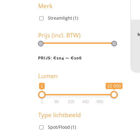
Merk
Streamlight
(1)
M
Prijs (incl. BTW)
h
Pr
PRIJS:
€104
—
€106
Lumen
PR
1
10 000
L
1
80
200
400
890
1
Type lichtbeeld
1
Spot/Flood
(1)