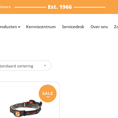
Almere
roducten
Kenniscentrum
Servicedesk
Over ons
Z
tandaard sortering
plaadbaar
SALE
Ja
(1)
SB Oplaadbaar