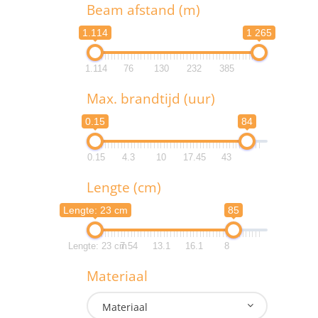
T
Beam afstand (m)
1.114
1 265
1.114
76
130
232
385
B
Max. brandtijd (uur)
1.1
0.15
84
1.1
0.15
4.3
10
17.45
43
M
Lengte (cm)
0.
Lengte: 23 cm
85
0.
Lengte: 23 cm
7.54
13.1
16.1
8
L
Materiaal
Lengte:
Materiaal