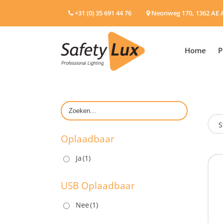
+31 (0) 35 691 44 76
Neonweg 170, 1362 AE 
Home
P
S
Oplaadbaar
Ja
(1)
O
USB Oplaadbaar
Nee
(1)
U