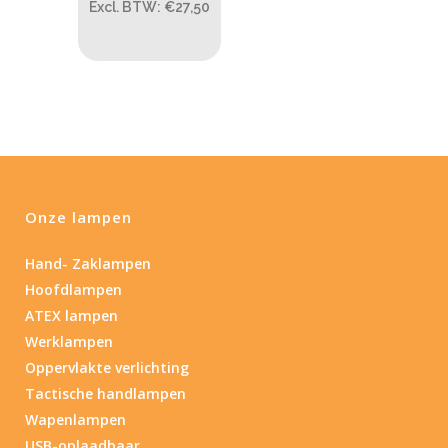
Excl. BTW: €27,50
1.114
1 265
1.114
76
130
232
385
Max. brandtijd (uur)
0.15
84
0.15
4.3
10
17.45
43
Onze lampen
Lengte (cm)
Hand- Zaklampen
Lengte: 14.5 cm
85
155
Hoofdlampen
ATEX lampen
Lengte: 14.5 cm
7.54
13.1
16.1
8
Werklampen
Oppervlakte verlichting
Type batterij
Tactische handlampen
Wapenlampen
Type batterij
USB-oplaadbaar