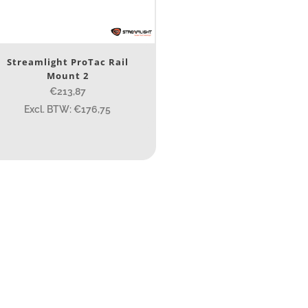
Nee
(1)
erk
Streamlight ProTac Rail
Mount 2
Streamlight
(1)
€213,87
Excl. BTW: €176,75
ijs (incl. BTW)
IJS:
€212
—
€215
umen
80
200