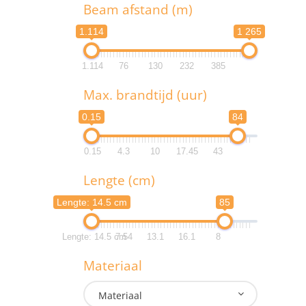
T
Beam afstand (m)
1.114
1 265
1.114
76
130
232
385
B
Max. brandtijd (uur)
1.1
0.15
84
1.1
0.15
4.3
10
17.45
43
M
Lengte (cm)
0.
Lengte: 14.5 cm
85
0.
Lengte: 14.5 cm
7.54
13.1
16.1
8
L
Materiaal
Lengte: 
Materiaal