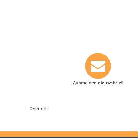
Contact informatie
Safety Lux Nederland B.V.
Neonweg 170, 1362 AE Almere
+31 (0)35 6914476
info@safety-lux.nl
KvK nummer: 32045855
Aanmelden nieuwsbrief
BTW nummer: NL009430696B01
Over ons