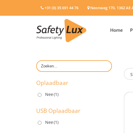
+31 (0) 35 691 44 76
Neonweg 170, 1362 AE 
Home
P
S
Oplaadbaar
Nee
(1)
O
USB Oplaadbaar
Nee
(1)
U