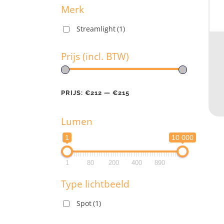
Merk
Streamlight
(1)
M
Prijs (incl. BTW)
Pr
PRIJS:
€212
—
€215
Lumen
PR
1
10 000
L
1
80
200
400
890
1
Type lichtbeeld
1
Spot
(1)