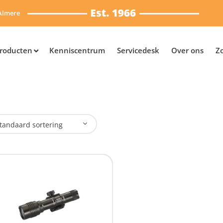
Almere
roducten
Kenniscentrum
Servicedesk
Over ons
Z
tandaard sortering
plaadbaar
Nee
(1)
SB Oplaadbaar