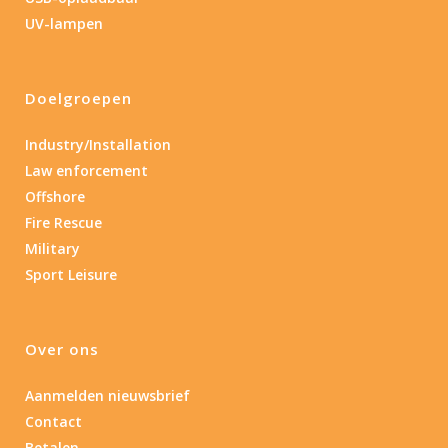
UV-lampen
Product IP-X waarden
Laser
Doelgroepen
Ja
(2)
Industry/Installation
Law enforcement
Offshore
Type batterij
Fire Rescue
Type batterij
Military
Sport Leisure
Over ons
Aanmelden nieuwsbrief
Contact
Betalen