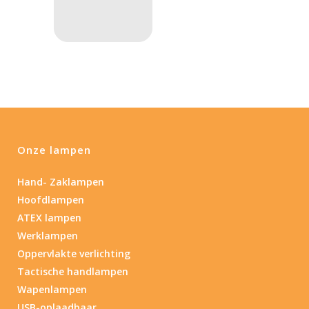
1.114
76
130
232
385
Max. brandtijd (uur)
0.15
84
0.15
4.3
10
17.45
43
Lengte (cm)
Onze lampen
Lengte: 23 cm
85
155
Hand- Zaklampen
Hoofdlampen
Lengte: 23 cm
7.54
13.1
16.1
8
ATEX lampen
Werklampen
Materiaal
Oppervlakte verlichting
Materiaal
Tactische handlampen
Wapenlampen
Product IP-X waarden
USB-oplaadbaar