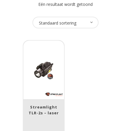
Eén resultaat wordt getoond
Merk
Standaard sortering
Streamlight
(2)
Lumen
1
10 000
1
80
200
400
890
Type lichtbeeld
Spot
(2)
Streamlight
TLR-2s – laser
Beam afstand (m)
1.114
1 265