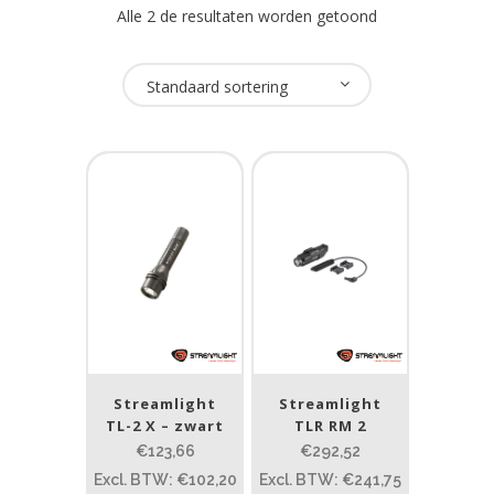
Alle 2 de resultaten worden getoond
Oplaadbaar
Standaard sortering
Nee
(2)
USB Oplaadbaar
Nee
(2)
Merk
Streamlight
(2)
Streamlight
Streamlight
Prijs (incl. BTW)
TL-2 X – zwart
TLR RM 2
€123,66
€292,52
Excl. BTW: €102,20
Excl. BTW: €241,75