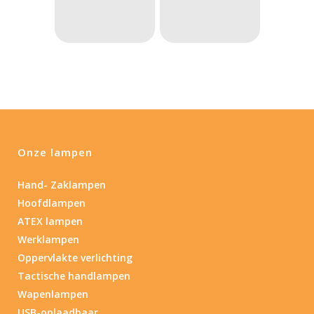
PRIJS:
€123
—
€293
Lumen
1
10 000
1
80
200
400
890
Type lichtbeeld
Onze lampen
Spot
(2)
Hand- Zaklampen
Hoofdlampen
Beam afstand (m)
ATEX lampen
1.114
1 265
Werklampen
Oppervlakte verlichting
1.114
76
130
232
385
Tactische handlampen
Wapenlampen
Max. brandtijd (uur)
USB-oplaadbaar