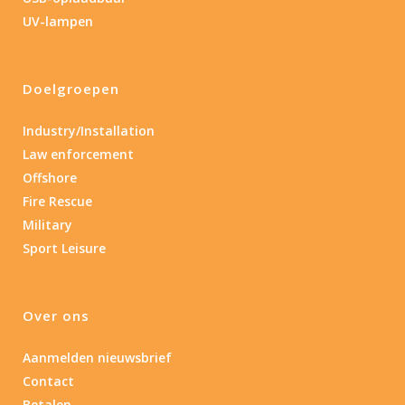
0.15
84
UV-lampen
0.15
4.3
10
17.45
43
Doelgroepen
Lengte (cm)
Lengte: 23 cm
85
155
Industry/Installation
Law enforcement
Lengte: 23 cm
7.54
13.1
16.1
8
Offshore
Fire Rescue
Materiaal
Military
Sport Leisure
Materiaal
Product IP-X waarden
Over ons
Product IP-X waarden
Aanmelden nieuwsbrief
Contact
Laser
Betalen