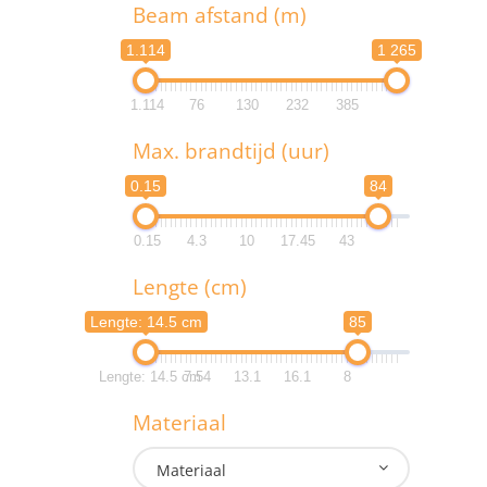
T
Beam afstand (m)
1.114
1 265
1.114
76
130
232
385
B
Max. brandtijd (uur)
1.1
0.15
84
1.1
0.15
4.3
10
17.45
43
M
Lengte (cm)
0.
Lengte: 14.5 cm
85
0.
Lengte: 14.5 cm
7.54
13.1
16.1
8
L
Materiaal
Lengte: 
Materiaal