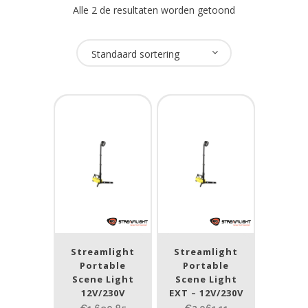
Alle 2 de resultaten worden getoond
Oplaadbaar
Standaard sortering
Ja
(2)
USB Oplaadbaar
Nee
(2)
Merk
Streamlight
(2)
Streamlight
Streamlight
Prijs (incl. BTW)
Portable
Portable
Scene Light
Scene Light
12V/230V
EXT – 12V/230V