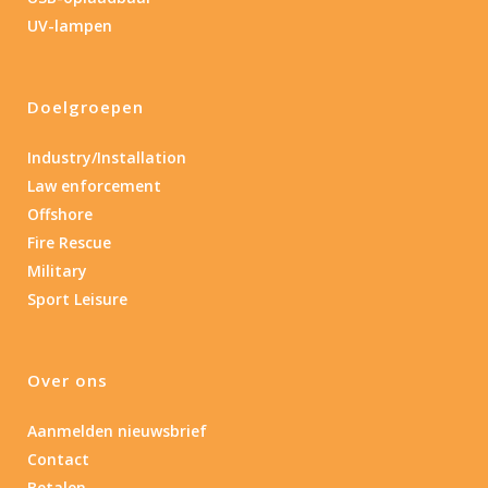
0.15
84
UV-lampen
0.15
4.3
10
17.45
43
Doelgroepen
Lengte (cm)
Lengte: 14.5 cm
85
155
Industry/Installation
Law enforcement
Lengte: 14.5 cm
7.54
13.1
16.1
5
Offshore
Fire Rescue
Materiaal
Military
Sport Leisure
Materiaal
Product IP-X waarden
Over ons
Product IP-X waarden
Aanmelden nieuwsbrief
Contact
Laser
Betalen