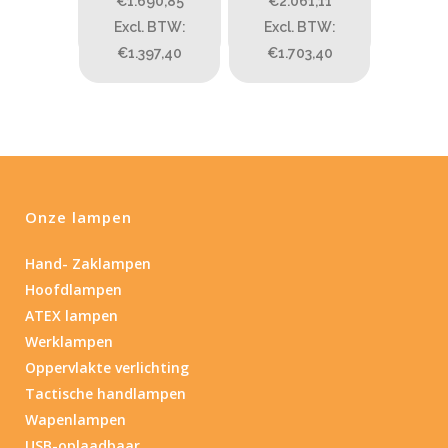
€1.690,85
€2.061,11
PRIJS:
€1.690
—
€2.062
Excl. BTW:
Excl. BTW:
€1.397,40
€1.703,40
Lumen
1
10 000
1
80
200
400
890
Type lichtbeeld
Onze lampen
Flood
(2)
Hand- Zaklampen
Hoofdlampen
Beam afstand (m)
ATEX lampen
1.114
1 265
Werklampen
Oppervlakte verlichting
1.114
76
130
232
385
Tactische handlampen
Wapenlampen
Max. brandtijd (uur)
USB-oplaadbaar