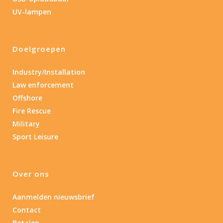
Lengte: 23 cm
85
155
UV-lampen
Lengte: 23 cm
7.54
13.1
16.1
8
Doelgroepen
Materiaal
Industry/Installation
Materiaal
Law enforcement
Offshore
Product IP-X waarden
Fire Rescue
Product IP-X waarden
Military
Sport Leisure
Laser
Ja
(2)
Over ons
Aanmelden nieuwsbrief
Type batterij
Contact
Betalen