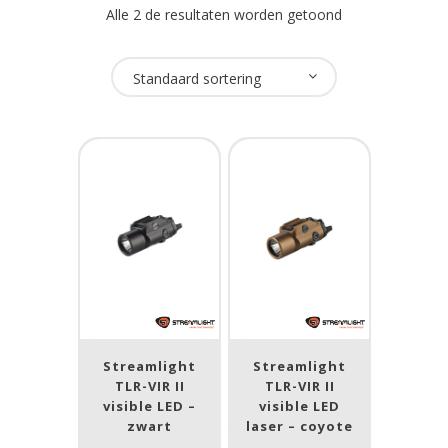
Alle 2 de resultaten worden getoond
Oplaadbaar
Standaard sortering
Nee
(2)
USB Oplaadbaar
Nee
(2)
Merk
Streamlight
(2)
Streamlight
Streamlight
Lumen
TLR-VIR II
TLR-VIR II
visible LED –
visible LED
1
10 000
zwart
laser – coyote