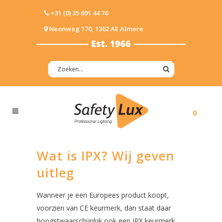
+31 (0) 35 691 44 76
Neonweg 170, 1362 AE Almere
0
Wat is IPX? Wij geven
uitleg
Wanneer je een Europees product koopt,
voorzien van CE keurmerk, dan staat daar
hoogstwaarschijnlijk ook een IPX keurmerk