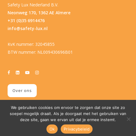
Safety Lux Nederland B.V.
Neonweg 170, 1362 AE Almere
+31 (0)35 6914476
info@safety-lux.nl
KvK nummer: 32045855
BTW nummer: NL009430696B01
Over ons
We gebruiken cookies om ervoor te zorgen dat onze site zo
soepel mogelijk draait. Als je doorgaat met het gebruiken van
deze site, gaan we ervan uit dat je ermee instemt.
Ok
Privacybeleid
© Copyright
2026 Safety Lux