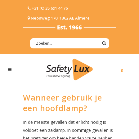
+31 (0) 35 691 44 76
Neonweg 170, 1362 AE Almere
0
Wanneer gebruik je
een hoofdlamp?
In de meeste gevallen dat er licht nodig is
voldoet een zaklamp. In sommige gevallen is
het prettiger om beide handen vrij te hebben.