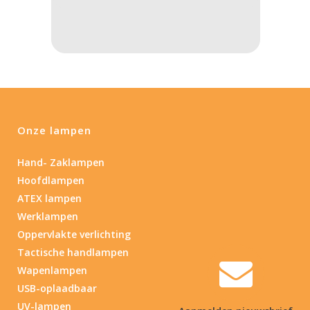
Onze lampen
Hand- Zaklampen
Hoofdlampen
ATEX lampen
Werklampen
Oppervlakte verlichting
Tactische handlampen
Wapenlampen
USB-oplaadbaar
UV-lampen