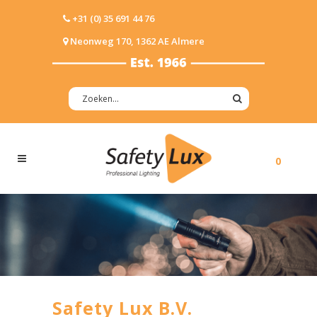
+31 (0) 35 691 44 76
Neonweg 170, 1362 AE Almere
0
Safety Lux B.V.