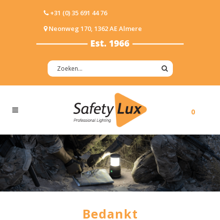
+31 (0) 35 691 44 76
Neonweg 170, 1362 AE Almere
0
Bedankt