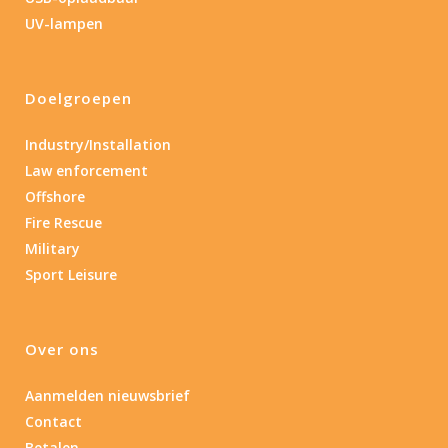
Lengte: 14.5 cm
85
155
UV-lampen
Lengte: 14.5 cm
7.54
13.1
16.1
5
Doelgroepen
Gewicht (g)
1.389
4 581
Industry/Installation
Law enforcement
1.389
77.96
124
190
352
Offshore
Fire Rescue
Materiaal
Military
Sport Leisure
Materiaal
Product IP-X waarden
Over ons
Product IP-X waarden
Aanmelden nieuwsbrief
Contact
Laser
Betalen