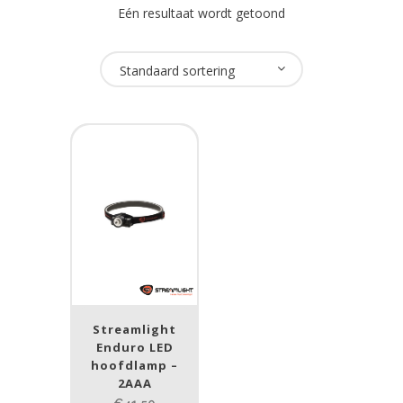
Eén resultaat wordt getoond
Oplaadbaar
Standaard sortering
Nee
(1)
USB Oplaadbaar
Nee
(1)
Merk
Streamlight
(1)
Streamlight
Prijs (incl. BTW)
Enduro LED
hoofdlamp –
2AAA