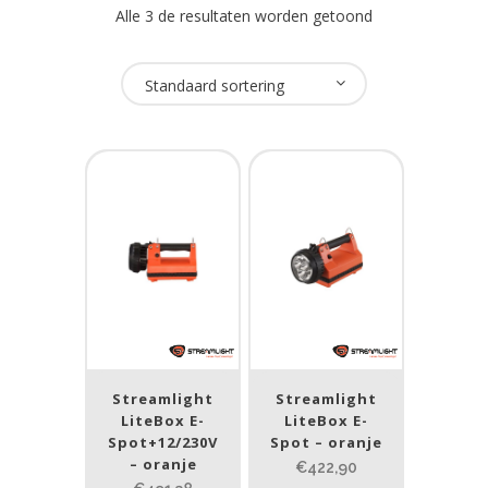
Alle 3 de resultaten worden getoond
Oplaadbaar
Standaard sortering
Ja
(4)
USB Oplaadbaar
Nee
(4)
Merk
Streamlight
(4)
Streamlight
Streamlight
Prijs (incl. BTW)
LiteBox E-
LiteBox E-
Spot+12/230V
Spot – oranje
– oranje
€422,90