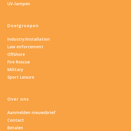
UV-lampen
Nee
(4)
Doelgroepen
Type batterij
Industry/Installation
Type batterij
Law enforcement
Offshore
Fire Rescue
Military
Sport Leisure
Over ons
Aanmelden nieuwsbrief
Contact
Betalen