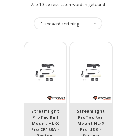
Alle 10 de resultaten worden getoond
Oplaadbaar
Standaard sortering
Ja
(7)
Nee
(1)
USB Oplaadbaar
Nee
(8)
Merk
Streamlight
(8)
Streamlight
Streamlight
ProTac Rail
ProTac Rail
Mount HL-X
Mount HL-X
ATEX zone
Pro CR123A –
Pro USB –
System
System