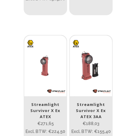
0.15
84
0.15
4.3
10
17.45
43
Lengte (cm)
Lengte: 14.5 cm
85
155
Lengte: 14.5 cm
7.54
13.1
16.1
5
Gewicht (g)
1.389
4 581
1.389
77.96
124
190
352
Streamlight
Streamlight
Survivor X Ex
Survivor X Ex
Materiaal
ATEX
ATEX 3AA
€271,65
€188,03
Materiaal
Excl. BTW: €224,50
Excl. BTW: €155,40