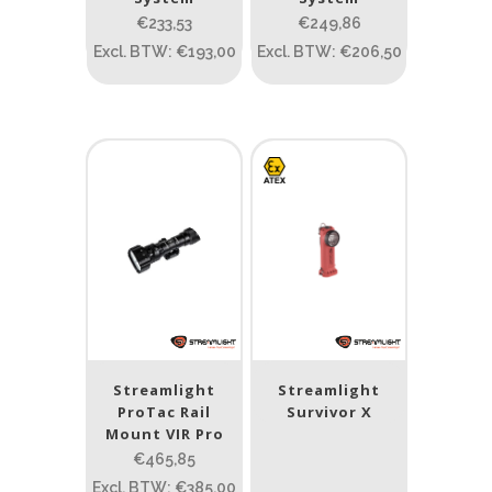
ATEX zone
€233,53
€249,86
Excl. BTW: €193,00
Excl. BTW: €206,50
Prijs (incl. BTW)
PRIJS:
€187
—
€466
Lumen
1
10 000
1
80
200
400
890
Type lichtbeeld
Streamlight
Streamlight
Spot
(8)
ProTac Rail
Survivor X
Mount VIR Pro
€465,85
Max. brandtijd (uur)
Excl. BTW: €385,00