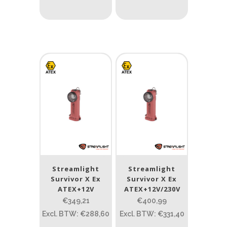
Product IP-X waarden
Product IP-X waarden
Laser
Nee
(8)
Type batterij
Type batterij
Streamlight
Streamlight
Survivor X Ex
Survivor X Ex
ATEX+12V
ATEX+12V/230V
€349,21
€400,99
Excl. BTW: €288,60
Excl. BTW: €331,40