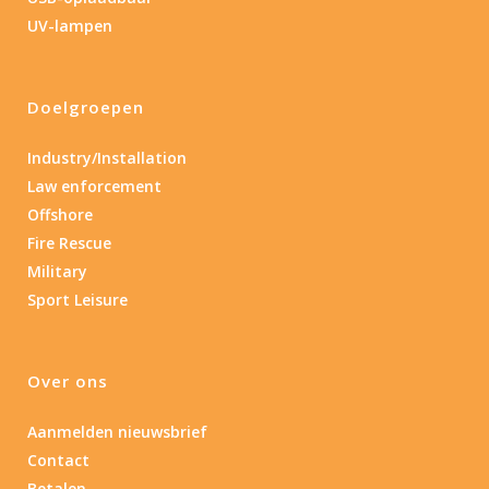
Lengte: 14.5 cm
85
155
UV-lampen
Lengte: 14.5 cm
7.54
13.1
16.1
8
Doelgroepen
Gewicht (g)
1.389
4 581
Industry/Installation
Law enforcement
1.389
77.96
124
190
352
Offshore
Fire Rescue
Materiaal
Military
Sport Leisure
Materiaal
Product IP-X waarden
Over ons
Product IP-X waarden
Aanmelden nieuwsbrief
Contact
Laser
Betalen