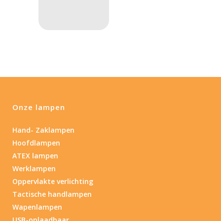
PRIJS:
€156
—
€158
Lumen
1
10 000
1
80
200
400
890
Type lichtbeeld
Onze lampen
Spot
(1)
Hand- Zaklampen
Hoofdlampen
Max. brandtijd (uur)
ATEX lampen
0.15
84
Werklampen
Oppervlakte verlichting
0.15
4.3
10
17.45
43
Tactische handlampen
Wapenlampen
Lengte (cm)
USB-oplaadbaar