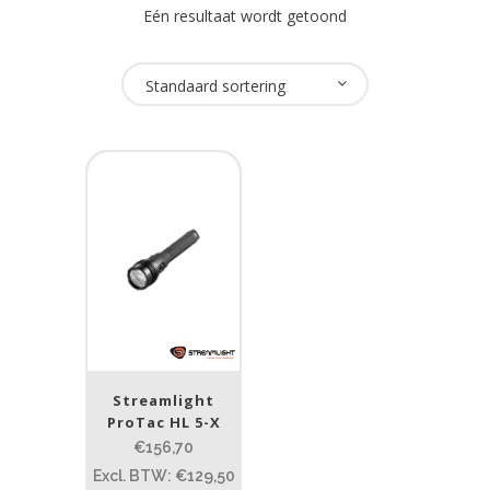
Eén resultaat wordt getoond
Oplaadbaar
Standaard sortering
Nee
(1)
USB Oplaadbaar
Nee
(1)
Merk
Streamlight
(1)
Streamlight
Prijs (incl. BTW)
ProTac HL 5-X
€156,70
Excl. BTW: €129,50