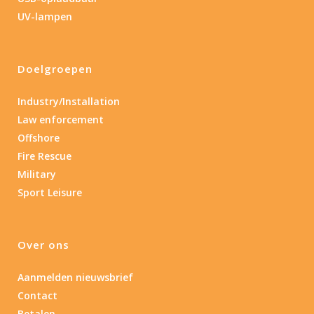
Lengte: 15 cm
85
155
UV-lampen
Lengte: 15 cm
7.54
13.1
16.1
8
Doelgroepen
Gewicht (g)
1.389
4 581
Industry/Installation
Law enforcement
1.389
77.96
124
190
352
Offshore
Fire Rescue
Materiaal
Military
Sport Leisure
Materiaal
Product IP-X waarden
Over ons
Product IP-X waarden
Aanmelden nieuwsbrief
Contact
Laser
Betalen