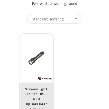
Eén resultaat wordt getoond
Oplaadbaar
Standaard sortering
Ja
(1)
USB Oplaadbaar
Ja
(1)
Merk
Streamlight
(1)
Streamlight
Prijs (incl. BTW)
ProTac HPL –
USB
oplaadbaar