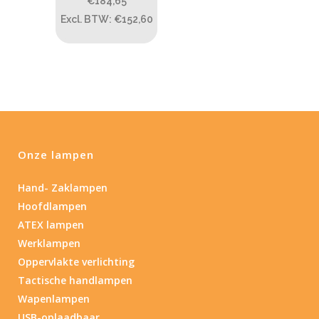
€184,65
PRIJS:
€183
—
€186
Excl. BTW: €152,60
Lumen
1
10 000
1
80
200
400
890
Type lichtbeeld
Onze lampen
Spot
(1)
Hand- Zaklampen
Hoofdlampen
Max. brandtijd (uur)
ATEX lampen
0.15
84
Werklampen
Oppervlakte verlichting
0.15
4.3
10
17.45
43
Tactische handlampen
Wapenlampen
Lengte (cm)
USB-oplaadbaar