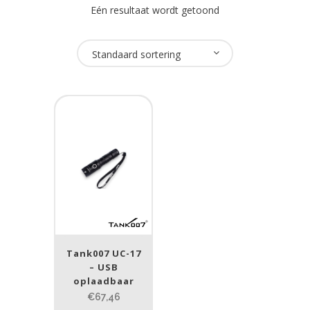
Eén resultaat wordt getoond
Oplaadbaar
Standaard sortering
Ja
(1)
USB Oplaadbaar
Ja
(1)
Merk
Tank007
(1)
Tank007 UC-17
Prijs (incl. BTW)
– USB
oplaadbaar
€67,46