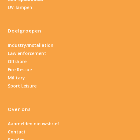
Lengte: 14.5 cm
85
155
UV-lampen
Lengte: 14.5 cm
7.54
13.1
16.1
8
Doelgroepen
Gewicht (g)
1.389
4 581
Industry/Installation
Law enforcement
1.389
77.96
124
190
352
Offshore
Fire Rescue
Materiaal
Military
Sport Leisure
Materiaal
Product IP-X waarden
Over ons
Product IP-X waarden
Aanmelden nieuwsbrief
Contact
Laser
Betalen