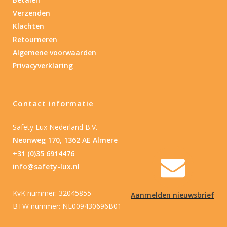
Verzenden
Product IP-X waarden
Klachten
Retourneren
Laser
Algemene voorwaarden
Privacyverklaring
Nee
(1)
Type batterij
Contact informatie
Type batterij
Safety Lux Nederland B.V.
Neonweg 170, 1362 AE Almere
+31 (0)35 6914476
info@safety-lux.nl
KvK nummer: 32045855
Aanmelden nieuwsbrief
BTW nummer: NL009430696B01