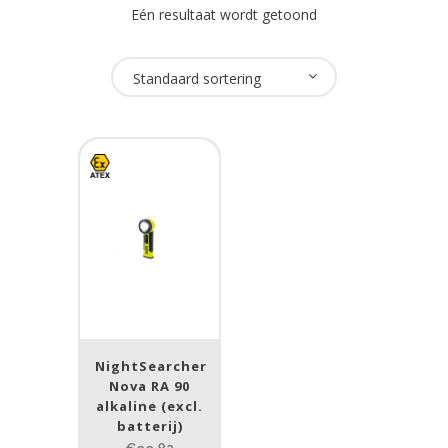
Eén resultaat wordt getoond
Oplaadbaar
Standaard sortering
Nee
(1)
USB Oplaadbaar
Nee
(1)
Merk
NightSearcher
(1)
NightSearcher
ATEX zone
Nova RA 90
alkaline (excl.
ATEX zone
batterij)