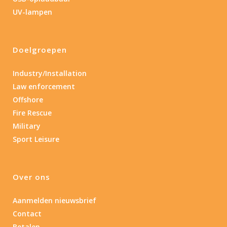
UV-lampen
0.15
4.3
10
17.45
43
Lengte (cm)
Doelgroepen
Lengte: 14.5 cm
85
155
Industry/Installation
Lengte: 14.5 cm
7.54
13.1
16.1
8
Law enforcement
Offshore
Gewicht (g)
Fire Rescue
1.389
4 581
Military
Sport Leisure
1.389
77.96
124
190
352
Materiaal
Over ons
Materiaal
Aanmelden nieuwsbrief
Contact
Product IP-X waarden
Betalen