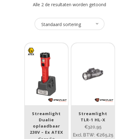
Alle 2 de resultaten worden getoond
Oplaadbaar
Standaard sortering
Nee
(1)
Merk
Streamlight
(1)
Prijs (incl. BTW)
PRIJS:
€193
—
€322
Streamlight
Streamlight
Dualie
TLR-1 HL-X
Lumen
oplaadbaar
€320,95
230V – Ex ATEX
Excl. BTW: €265,25
1
10 000