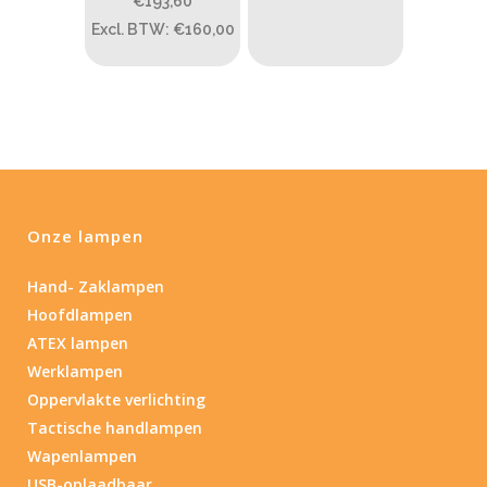
€193,60
Excl. BTW: €160,00
1
80
200
400
890
Type lichtbeeld
Spot
(1)
Max. brandtijd (uur)
Onze lampen
0.15
84
Hand- Zaklampen
0.15
4.3
10
17.45
43
Hoofdlampen
ATEX lampen
Lengte (cm)
Werklampen
Lengte: 15 cm
85
155
Oppervlakte verlichting
Tactische handlampen
Lengte: 15 cm
7.54
13.1
16.1
8
Wapenlampen
USB-oplaadbaar