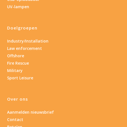
Gewicht (g)
UV-lampen
1.389
4 581
1.389
77.96
124
190
352
Doelgroepen
Materiaal
Industry/Installation
Law enforcement
Materiaal
Offshore
Fire Rescue
Product IP-X waarden
Military
Sport Leisure
Product IP-X waarden
Laser
Over ons
Nee
(1)
Aanmelden nieuwsbrief
Contact
Type batterij
Betalen