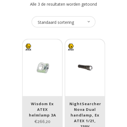
Alle 3 de resultaten worden getoond
Oplaadbaar
Standaard sortering
Ja
(1)
USB Oplaadbaar
Nee
(1)
Merk
NightSearcher
(1)
Wisdom
(2)
Wisdom Ex
NightSearcher
ATEX
Nova Dual
helmlamp 3A
handlamp, Ex
ATEX zone
ATEX 1/21,
€266,20
230V