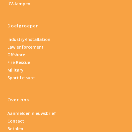
UV-lampen
Product IP-X waarden
Product IP-X waarden
Doelgroepen
Laser
Industry/Installation
Law enforcement
Nee
(1)
Offshore
Fire Rescue
Type batterij
Military
Sport Leisure
Type batterij
Over ons
Aanmelden nieuwsbrief
Contact
Betalen