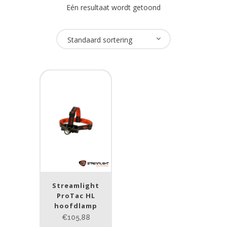
Eén resultaat wordt getoond
Oplaadbaar
Standaard sortering
Nee
(1)
USB Oplaadbaar
Nee
(1)
Merk
Streamlight
(1)
Streamlight
Prijs (incl. BTW)
ProTac HL
hoofdlamp
€105,88