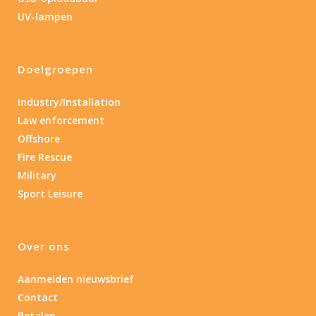
Lengte: 14.5 cm
85
155
UV-lampen
Lengte: 14.5 cm
7.54
13.1
16.1
8
Doelgroepen
Gewicht (g)
1.389
4 581
Industry/Installation
Law enforcement
1.389
77.96
124
190
352
Offshore
Fire Rescue
Materiaal
Military
Sport Leisure
Materiaal
Product IP-X waarden
Over ons
Product IP-X waarden
Aanmelden nieuwsbrief
Contact
Laser
Betalen