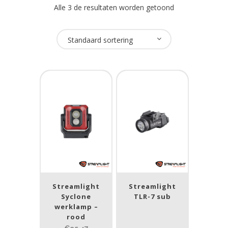
Alle 3 de resultaten worden getoond
Oplaadbaar
Standaard sortering
Ja
(1)
USB Oplaadbaar
Ja
(1)
Merk
Streamlight
(4)
Streamlight
Streamlight
Prijs (incl. BTW)
Syclone
TLR-7 sub
werklamp –
rood