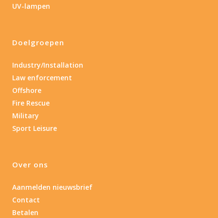
UV-lampen
Laser
Nee
(4)
Doelgroepen
Type batterij
Industry/Installation
Law enforcement
Type batterij
Offshore
Fire Rescue
Military
Sport Leisure
Over ons
Aanmelden nieuwsbrief
Contact
Betalen