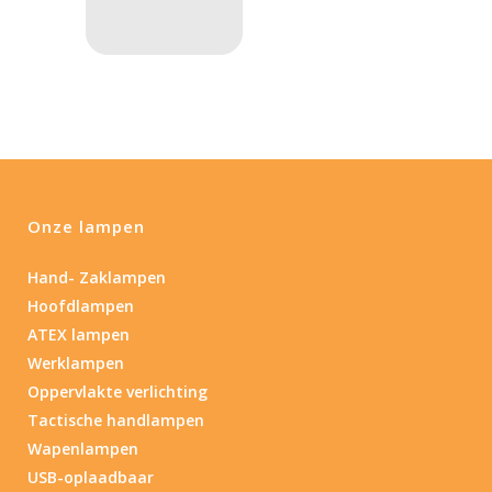
Lengte (cm)
Lengte: 14.5 cm
85
155
Lengte: 14.5 cm
7.54
13.1
16.1
8
Gewicht (g)
1.389
4 581
Onze lampen
1.389
77.96
124
190
352
Hand- Zaklampen
Materiaal
Hoofdlampen
ATEX lampen
Materiaal
Werklampen
Oppervlakte verlichting
Product IP-X waarden
Tactische handlampen
Wapenlampen
Product IP-X waarden
USB-oplaadbaar